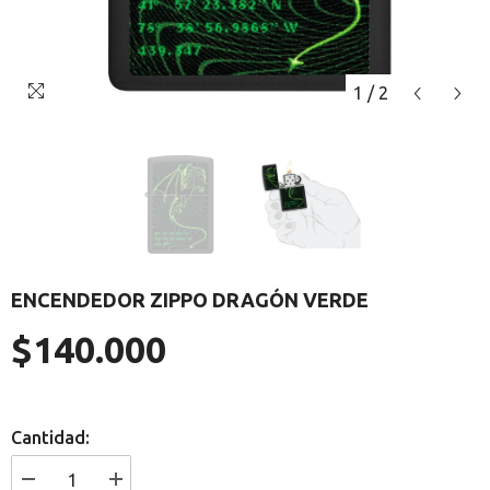
1
/
2
ENCENDEDOR ZIPPO DRAGÓN VERDE
$140.000
Precio
regular
Cantidad:
I18n
I18n