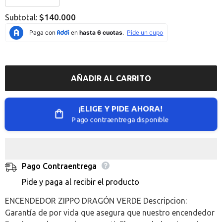
Error:
Error:
Missing
Missing
$140.000
Subtotal:
interpolation
interpolation
value
value
&quot;producto&quot;
&quot;producto&quot;
for
for
&quot;Reducir
&quot;Aumentar
la
la
cantidad
cantidad
de
de
AÑADIR AL CARRITO
{{
{{
producto
producto
}}&quot;
}}&quot;
¡ELIGE Y PIDE AHORA!
Pago contraentrega disponible
Pago Contraentrega
Pide y paga al recibir el producto
ENCENDEDOR ZIPPO DRAGÓN VERDE Descripcion:
Garantía de por vida que asegura que nuestro encendedor