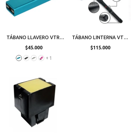
TÁBANO LLAVERO VTR-
TÁBANO LINTERNA VTR-
711
- Azul
210
$45.000
Precio
$115.000
Precio
regular
regular
+
1