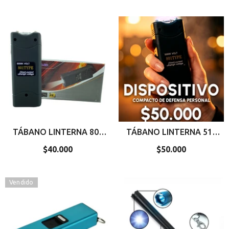
regular
regular
TÁBANO LINTERNA 801
TÁBANO LINTERNA 511
TYPE VTR 207
AK3681 VTR 881
$40.000
Precio
$50.000
Precio
regular
regular
Vendido