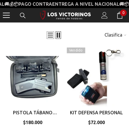
💰📦PAGO CONTRAENTREGA A NIVEL NACIONAL🚚📦💰
V
SALTAR AL CONTENIDO
0
0
it
Clasificar
Vendido
PISTOLA TÁBANO
KIT DEFENSA PERSONAL
CARTUCHOS VTR 209
$180.000
Precio
$72.000
Precio