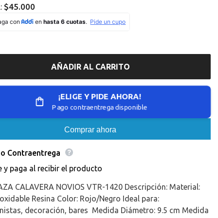
Missing
$45.000
l:
ation
interpolation
value
roducto&quot;
&quot;producto&quot;
for
educir
&quot;Aumentar
la
d
cantidad
de
AÑADIR AL CARRITO
{{
o
producto
}}&quot;
¡ELIGE Y PIDE AHORA!
Pago contraentrega disponible
Comprar ahora
o Contraentrega
e y paga al recibir el producto
ZA CALAVERA NOVIOS VTR-1420 Descripción: Material:
oxidable Resina Color: Rojo/Negro Ideal para:
onistas, decoración, bares Medida Diámetro: 9.5 cm Medida