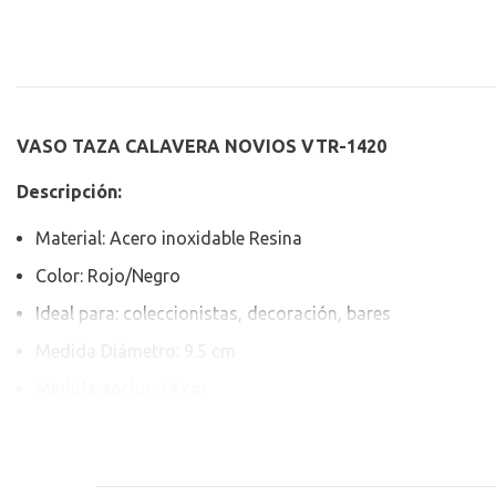
VASO TAZA CALAVERA NOVIOS VTR-1420
Descripción:
Material: Acero inoxidable Resina
Color: Rojo/Negro
Ideal para: coleccionistas, decoración, bares
Medida Diámetro: 9.5 cm
Medida ancho: 14 cm
Medida: 11 cm alto
Nota: lavar a mano y secarlo, no colocar en lugares húmedo