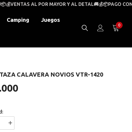
R MAYOR Y AL DETAL🚚💰📦PAGO CONTRAENTREGA A NI
Camping
Juegos
0
0
item
TAZA CALAVERA NOVIOS VTR-1420
.000
d:
I18n
Error: