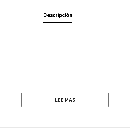
Descripción
LEE MAS
s no utilizarlo en microondas o lavavajillas