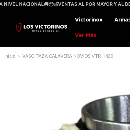
SALTAR AL CONTENIDO
📦💰
VENTAS AL POR MAYOR Y AL DETAL🚚💰📦PAGO C
Victorinox
Armas
Ver Más
Inicio
VASO TAZA CALAVERA NOVIOS VTR-1420