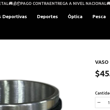
ONTRAENTREGA A NIVEL NACIONAL🚚📦💰
VENTAS AL PO
 Deportivas
Deportes
Óptica
Pesca
VASO 
$45
Precio
regular
Cantida
I18n
Error: