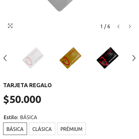
1
/
6
TARJETA REGALO
$50.000
Precio
regular
Estilo:
BÁSICA
BÁSICA
CLÁSICA
PRÉMIUM