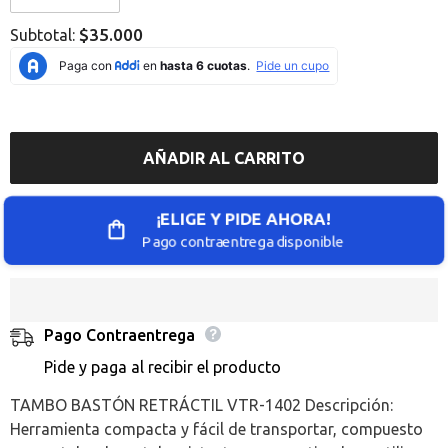
Error:
Error:
Missing
Missing
$35.000
Subtotal:
interpolation
interpolation
value
value
&quot;producto&quot;
&quot;producto&quot;
for
for
&quot;Reducir
&quot;Aumentar
la
la
cantidad
cantidad
de
de
AÑADIR AL CARRITO
{{
{{
producto
producto
}}&quot;
}}&quot;
¡ELIGE Y PIDE AHORA!
Pago contraentrega disponible
Pago Contraentrega
Pide y paga al recibir el producto
TAMBO BASTÓN RETRÁCTIL VTR-1402 Descripción:
Herramienta compacta y fácil de transportar, compuesto