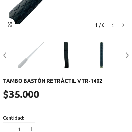
1
/
6
TAMBO BASTÓN RETRÁCTIL VTR-1402
$35.000
Precio
regular
Cantidad:
I18n
I18n