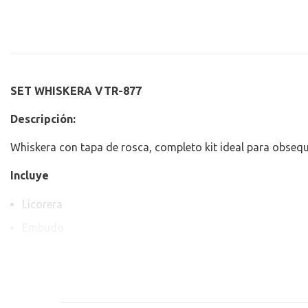
SET WHISKERA VTR-877
Descripción:
Whiskera con tapa de rosca, completo kit ideal para obseq
Incluye
Licorera
Embudo
4copas
ID: 12094