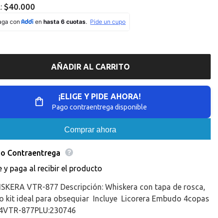
Missing
$40.000
l:
ation
interpolation
value
roducto&quot;
&quot;producto&quot;
for
educir
&quot;Aumentar
la
d
cantidad
de
AÑADIR AL CARRITO
{{
o
producto
}}&quot;
¡ELIGE Y PIDE AHORA!
Pago contraentrega disponible
Comprar ahora
o Contraentrega
e y paga al recibir el producto
SKERA VTR-877 Descripción: Whiskera con tapa de rosca,
o kit ideal para obsequiar Incluye Licorera Embudo 4copas
94VTR-877PLU:230746