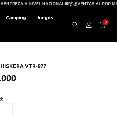
NACIONAL🚚📦💰
VENTAS AL POR MAYOR Y AL DETAL🚚
Camping
Juegos
0
0
item
HISKERA VTR-877
.000
d:
I18n
Error: