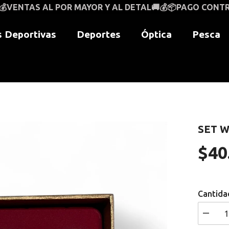
AYOR Y AL DETAL🚚💰📦PAGO CONTRAENTREGA A NIVEL 
 Deportivas
Deportes
Óptica
Pesca
SET W
$40
Precio
regular
Cantida
I18n
Error: