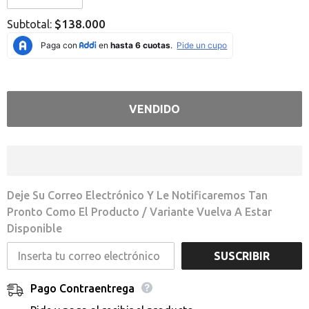
Error:
Error:
Missing
Missing
$138.000
Subtotal:
interpolation
interpolation
value
value
&quot;producto&quot;
&quot;producto&quot;
for
for
&quot;Reducir
&quot;Aumentar
la
la
cantidad
cantidad
de
de
VENDIDO
{{
{{
producto
producto
}}&quot;
}}&quot;
Deje Su Correo Electrónico Y Le Notificaremos Tan
Pronto Como El Producto / Variante Vuelva A Estar
Disponible
SUSCRIBIR
Pago Contraentrega