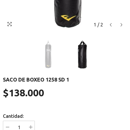
1
/
2
SACO DE BOXEO 1258 SD 1
$138.000
Precio
regular
Cantidad:
I18n
I18n