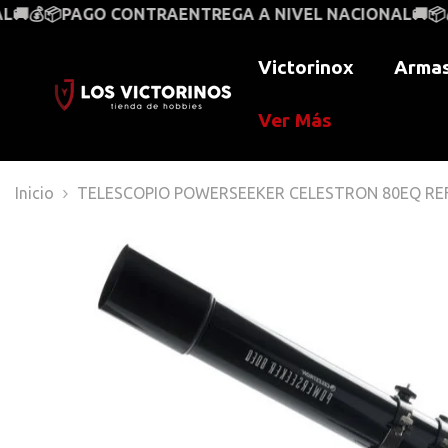
SALTAR AL CONTENIDO
 CONTRAENTREGA A NIVEL NACIONAL🚚📦💰
VENTAS AL 
Victorinox
Armas
Ver Más
Inicio
TELESCOPIO POWERSEEKER CELESTRON 80EQ REF