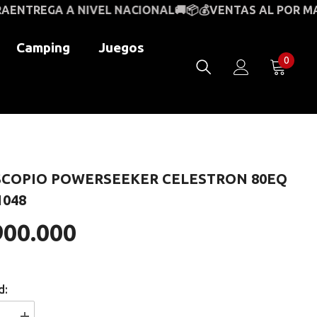
IVEL NACIONAL🚚📦💰
VENTAS AL POR MAYOR Y AL DET
Camping
Juegos
0
0
item
SCOPIO POWERSEEKER CELESTRON 80EQ
1048
900.000
d: