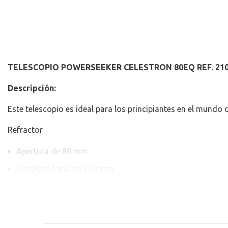
TELESCOPIO POWERSEEKER CELESTRON 80EQ REF. 21
Descripción:
Este telescopio es ideal para los principiantes en el mundo 
Refractor
Apertura de 80 mm.
Longitud focal de 900 mm.
Aumentos máximos: 675X
Erector de imagen para observaciones terrestres
Oculares de 20mm (45X)