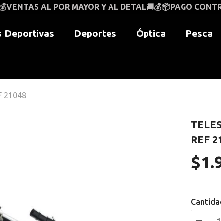
POR MAYOR Y AL DETAL🚚💰📦PAGO CONTRAENTREGA A N
 Deportivas
Deportes
Óptica
Pesca
 21048
TELE
REF 2
$1.
Precio
regular
Cantida