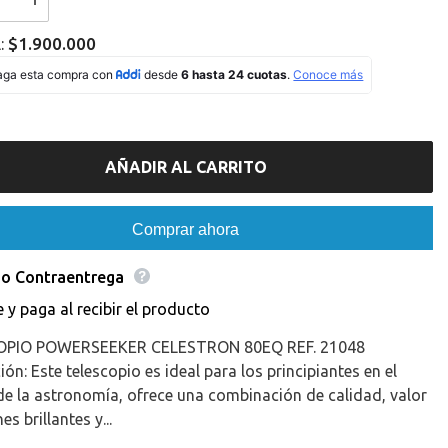
I18n
Error:
Missing
$1.900.000
l:
ation
interpolation
value
roducto&quot;
&quot;producto&quot;
for
educir
&quot;Aumentar
la
d
cantidad
de
AÑADIR AL CARRITO
{{
o
producto
}}&quot;
Comprar ahora
o Contraentrega
e y paga al recibir el producto
OPIO POWERSEEKER CELESTRON 80EQ REF. 21048
ión: Este telescopio es ideal para los principiantes en el
 la astronomía, ofrece una combinación de calidad, valor
s brillantes y...