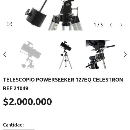
1
/
5
TELESCOPIO POWERSEEKER 127EQ CELESTRON
REF 21049
$2.000.000
Precio
regular
Cantidad: