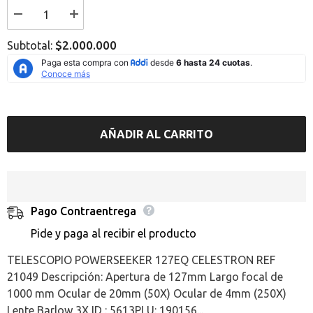
I18n
I18n
Error:
Error:
Missing
Missing
$2.000.000
Subtotal:
interpolation
interpolation
value
value
&quot;producto&quot;
&quot;producto&quot;
for
for
&quot;Reducir
&quot;Aumentar
la
la
cantidad
cantidad
de
de
AÑADIR AL CARRITO
{{
{{
producto
producto
}}&quot;
}}&quot;
Pago Contraentrega
Pide y paga al recibir el producto
TELESCOPIO POWERSEEKER 127EQ CELESTRON REF
21049 Descripción: Apertura de 127mm Largo focal de
1000 mm Ocular de 20mm (50X) Ocular de 4mm (250X)
Lente Barlow 3X ID : 5613PLU: 190156...