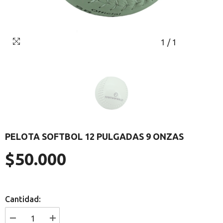
1
/
1
PELOTA SOFTBOL 12 PULGADAS 9 ONZAS
$50.000
Precio
regular
Cantidad:
I18n
I18n