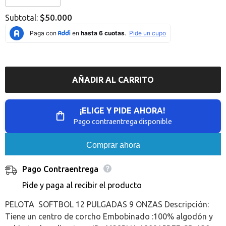
Error:
Error:
Missing
Missing
$50.000
Subtotal:
interpolation
interpolation
value
value
&quot;producto&quot;
&quot;producto&quot;
for
for
&quot;Reducir
&quot;Aumentar
la
la
cantidad
cantidad
de
de
AÑADIR AL CARRITO
{{
{{
producto
producto
}}&quot;
}}&quot;
¡ELIGE Y PIDE AHORA!
Pago contraentrega disponible
Comprar ahora
Pago Contraentrega
Pide y paga al recibir el producto
PELOTA SOFTBOL 12 PULGADAS 9 ONZAS Descripción:
Tiene un centro de corcho Embobinado :100% algodón y