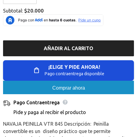
Error:
Error:
Missing
Missing
$20.000
Subtotal:
interpolation
interpolation
value
value
&quot;producto&quot;
&quot;producto&quot;
for
for
&quot;Reducir
&quot;Aumentar
la
la
cantidad
cantidad
de
de
AÑADIR AL CARRITO
{{
{{
producto
producto
}}&quot;
}}&quot;
¡ELIGE Y PIDE AHORA!
Pago contraentrega disponible
Comprar ahora
Pago Contraentrega
Pide y paga al recibir el producto
NAVAJA PEINILLA VTR 845 Descripción: Peinilla
convertible es un diseño práctico que te permite