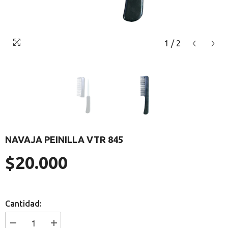
1
/
2
NAVAJA PEINILLA VTR 845
$20.000
Precio
regular
Cantidad:
I18n
I18n