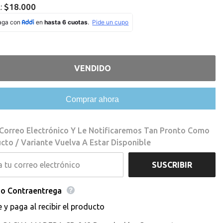
Missing
$18.000
l:
ation
interpolation
value
roducto&quot;
&quot;producto&quot;
for
educir
&quot;Aumentar
la
d
cantidad
de
VENDIDO
{{
o
producto
}}&quot;
Comprar ahora
 Correo Electrónico Y Le Notificaremos Tan Pronto Como
cto / Variante Vuelva A Estar Disponible
SUSCRIBIR
o Contraentrega
e y paga al recibir el producto