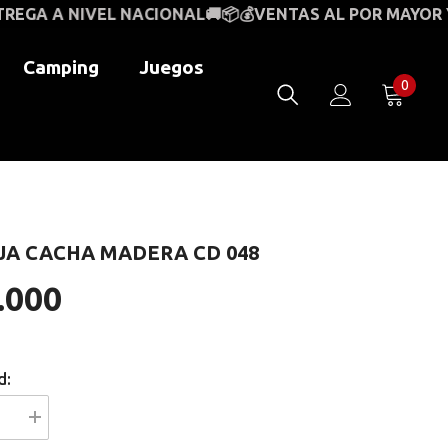
CIONAL🚚📦💰
VENTAS AL POR MAYOR Y AL DETAL🚚💰
Camping
Juegos
0
0
item
JA CACHA MADERA CD 048
.000
d:
I18n
Error: