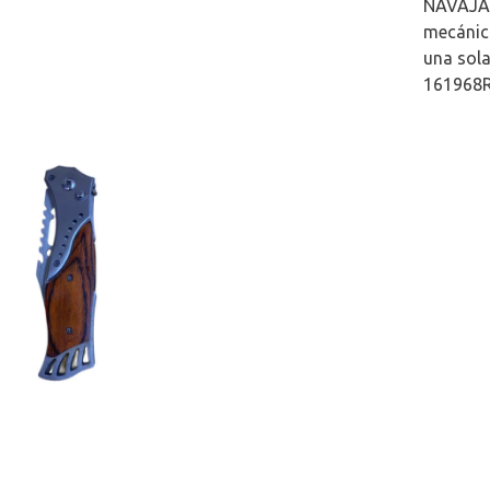
NAVAJA 
mecánica
una sol
161968R