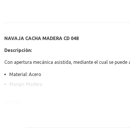
NAVAJA CACHA MADERA CD 048
Descripción:
Con apertura mecánica asistida, mediante el cual se puede 
Material: Acero
Mango: Madera
ID: 4102
PLU: 161968
REF: CD-048