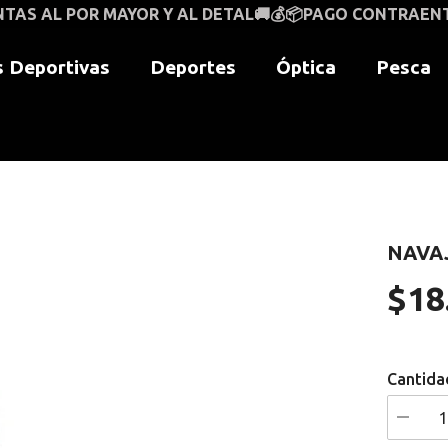
R Y AL DETAL🚚💰📦PAGO CONTRAENTREGA A NIVEL NA
 Deportivas
Deportes
Óptica
Pesca
NAVA
$18
Precio
regular
Cantida
I18n
Error: