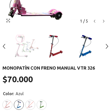
1
/
5
MONOPATÍN CON FRENO MANUAL VTR 326
$70.000
Precio
regular
Color:
Azul