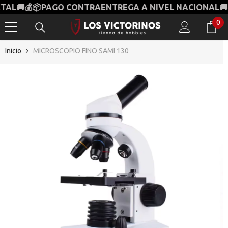
🚚💰📦PAGO CONTRAENTREGA A NIVEL NACIONAL🚚📦💰
SALTAR AL CONTENIDO
0
0
it
Inicio
MICROSCOPIO FINO SAMI 130