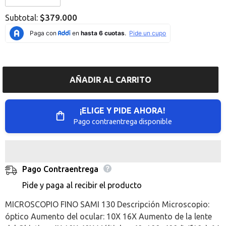
Error:
Error:
Missing
Missing
$379.000
Subtotal:
interpolation
interpolation
value
value
&quot;producto&quot;
&quot;producto&quot;
for
for
&quot;Reducir
&quot;Aumentar
la
la
cantidad
cantidad
de
de
AÑADIR AL CARRITO
{{
{{
producto
producto
}}&quot;
}}&quot;
¡ELIGE Y PIDE AHORA!
Pago contraentrega disponible
Pago Contraentrega
Pide y paga al recibir el producto
MICROSCOPIO FINO SAMI 130 Descripción Microscopio:
óptico Aumento del ocular: 10X 16X Aumento de la lente