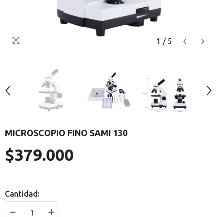
1
/
5
MICROSCOPIO FINO SAMI 130
$379.000
Precio
regular
Cantidad:
I18n
I18n