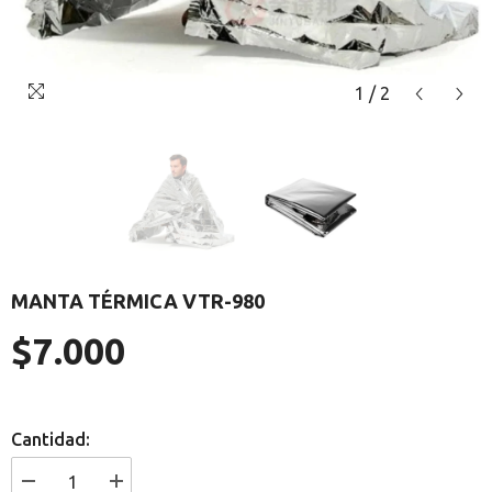
1
/
2
MANTA TÉRMICA VTR-980
$7.000
Precio
regular
Cantidad:
I18n
I18n