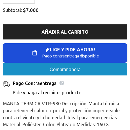
Error:
Error:
Missing
Missing
$7.000
Subtotal:
interpolation
interpolation
value
value
&quot;producto&quot;
&quot;producto&quot;
for
for
&quot;Reducir
&quot;Aumentar
AÑADIR AL CARRITO
la
la
cantidad
cantidad
de
de
{{
{{
¡ELIGE Y PIDE AHORA!
producto
producto
}}&quot;
}}&quot;
Pago contraentrega disponible
Comprar ahora
Pago Contraentrega
Pide y paga al recibir el producto
MANTA TÉRMICA VTR-980 Descripción: Manta térmica
para retener el calor corporal y protección impermeable
contra el viento y la humedad Ideal para: emergencias
Material: Poliéster Color: Plateado Medidas: 160 X...