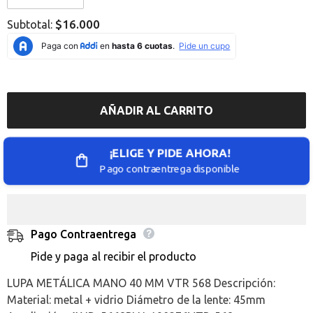
Error:
Error:
Missing
Missing
$16.000
Subtotal:
interpolation
interpolation
value
value
&quot;producto&quot;
&quot;producto&quot;
for
for
&quot;Reducir
&quot;Aumentar
la
la
cantidad
cantidad
de
de
AÑADIR AL CARRITO
{{
{{
producto
producto
}}&quot;
}}&quot;
¡ELIGE Y PIDE AHORA!
Pago contraentrega disponible
Pago Contraentrega
Pide y paga al recibir el producto
LUPA METÁLICA MANO 40 MM VTR 568 Descripción:
Material: metal + vidrio Diámetro de la lente: 45mm