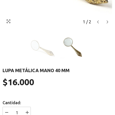
1
/
2
LUPA METÁLICA MANO 40 MM
$16.000
Precio
regular
Cantidad:
I18n
I18n