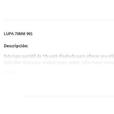
LUPA 70MM 991
Descripción:
Esta lupa portátil de 10x está diseñada para ofrecer una nit
Aplicable: ideal para ampliar joyas, pintar, tallar, hacer ma
ID: 5593
PLU: 190107