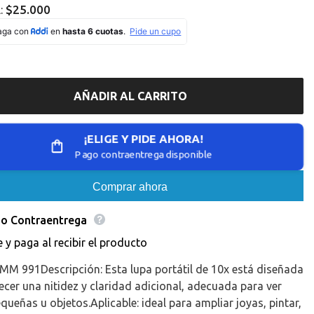
Missing
$25.000
l:
ation
interpolation
value
roducto&quot;
&quot;producto&quot;
for
educir
&quot;Aumentar
la
d
cantidad
de
AÑADIR AL CARRITO
{{
o
producto
}}&quot;
¡ELIGE Y PIDE AHORA!
Pago contraentrega disponible
Comprar ahora
o Contraentrega
e y paga al recibir el producto
M 991Descripción: Esta lupa portátil de 10x está diseñada
ecer una nitidez y claridad adicional, adecuada para ver
equeñas u objetos.Aplicable: ideal para ampliar joyas, pintar,