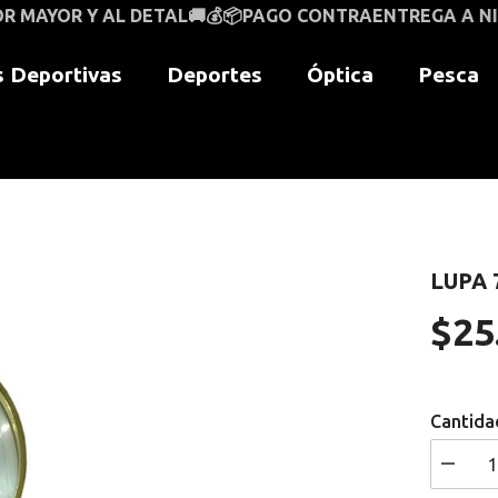
DETAL🚚💰📦PAGO CONTRAENTREGA A NIVEL NACIONAL🚚
 Deportivas
Deportes
Óptica
Pesca
LUPA 
$25
Precio
regular
Cantida
I18n
Error: