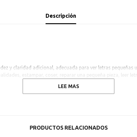
Descripción
idez y claridad adicional, adecuada para ver letras pequeñas u
nualidades, estampar, coser, reparar una pequeña pieza, leer let
LEE MAS
PRODUCTOS RELACIONADOS