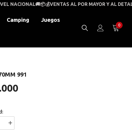
📦💰
VENTAS AL POR MAYOR Y AL DETAL🚚💰📦PAGO CO
Camping
Juegos
0
0
item
70MM 991
.000
d:
I18n
Error: