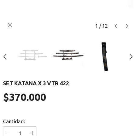
1
/
12
SET KATANA X 3 VTR 422
$370.000
Precio
regular
Cantidad:
I18n
I18n