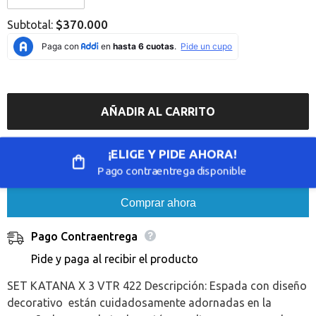
Error:
Error:
Missing
Missing
$370.000
Subtotal:
interpolation
interpolation
value
value
&quot;producto&quot;
&quot;producto&quot;
for
for
&quot;Reducir
&quot;Aumentar
la
la
cantidad
cantidad
de
de
AÑADIR AL CARRITO
{{
{{
producto
producto
}}&quot;
}}&quot;
¡ELIGE Y PIDE AHORA!
Pago contraentrega disponible
Comprar ahora
Pago Contraentrega
Pide y paga al recibir el producto
SET KATANA X 3 VTR 422 Descripción: Espada con diseño
decorativo están cuidadosamente adornadas en la