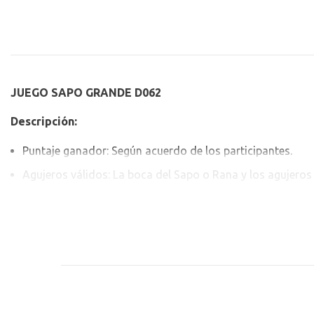
JUEGO SAPO GRANDE D062
Descripción:
Puntaje ganador: Según acuerdo de los participantes.
Agujeros válidos: La boca del Sapo o Rana y los agujeros c
ID:12965