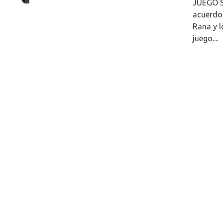
JUEGO S
acuerdo 
Rana y l
juego....