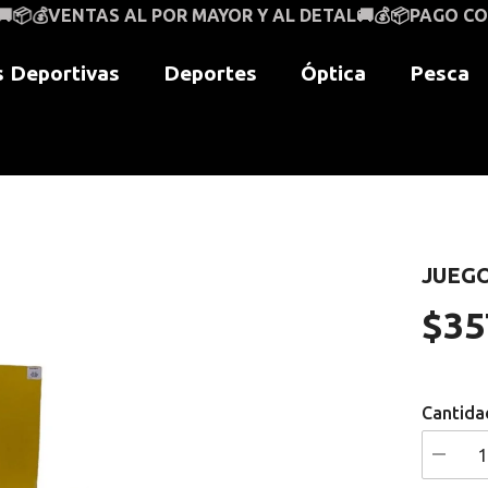
 POR MAYOR Y AL DETAL🚚💰📦PAGO CONTRAENTREGA A
 Deportivas
Deportes
Óptica
Pesca
JUEG
$35
Precio
regular
Cantida
I18n
Error: