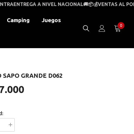
 NIVEL NACIONAL🚚📦💰
VENTAS AL POR MAYOR Y AL D
Camping
Juegos
0
0
item
O SAPO GRANDE D062
7.000
d:
I18n
Error: