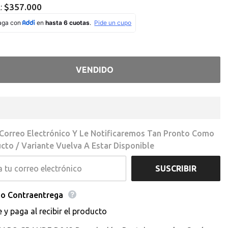
Missing
$357.000
l:
ation
interpolation
value
roducto&quot;
&quot;producto&quot;
for
educir
&quot;Aumentar
la
d
cantidad
de
VENDIDO
{{
o
producto
}}&quot;
 Correo Electrónico Y Le Notificaremos Tan Pronto Como
cto / Variante Vuelva A Estar Disponible
SUSCRIBIR
o Contraentrega
e y paga al recibir el producto