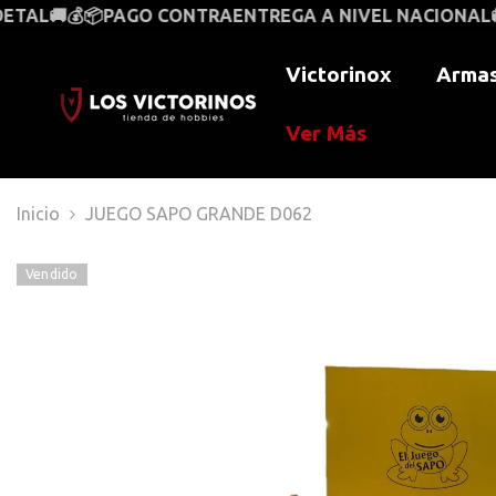
SALTAR AL CONTENIDO
O CONTRAENTREGA A NIVEL NACIONAL🚚📦💰
VENTAS AL
Victorinox
Armas
Ver Más
Inicio
JUEGO SAPO GRANDE D062
Vendido