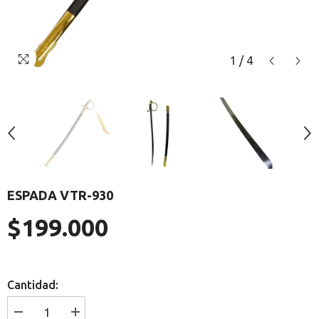
1
/
4
ESPADA VTR-930
$199.000
Precio
regular
Cantidad:
I18n
I18n