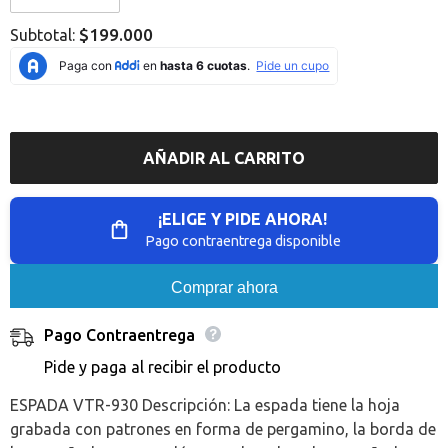
Error:
Error:
Missing
Missing
$199.000
Subtotal:
interpolation
interpolation
value
value
&quot;producto&quot;
&quot;producto&quot;
for
for
&quot;Reducir
&quot;Aumentar
la
la
cantidad
cantidad
de
de
AÑADIR AL CARRITO
{{
{{
producto
producto
}}&quot;
}}&quot;
¡ELIGE Y PIDE AHORA!
Pago contraentrega disponible
Comprar ahora
Pago Contraentrega
Pide y paga al recibir el producto
ESPADA VTR-930 Descripción: La espada tiene la hoja
grabada con patrones en forma de pergamino, la borda de