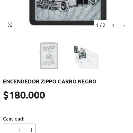
1
/
2
ENCENDEDOR ZIPPO CARRO NEGRO
$180.000
Precio
regular
Cantidad:
I18n
I18n