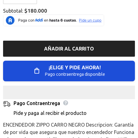
Error:
Error:
Missing
Missing
$180.000
Subtotal:
interpolation
interpolation
value
value
&quot;producto&quot;
&quot;producto&quot;
for
for
&quot;Reducir
&quot;Aumentar
la
la
cantidad
cantidad
de
de
AÑADIR AL CARRITO
{{
{{
producto
producto
}}&quot;
}}&quot;
¡ELIGE Y PIDE AHORA!
Pago contraentrega disponible
Pago Contraentrega
Pide y paga al recibir el producto
ENCENDEDOR ZIPPO CARRO NEGRO Descripcion: Garantía
de por vida que asegura que nuestro encendedor Funciona