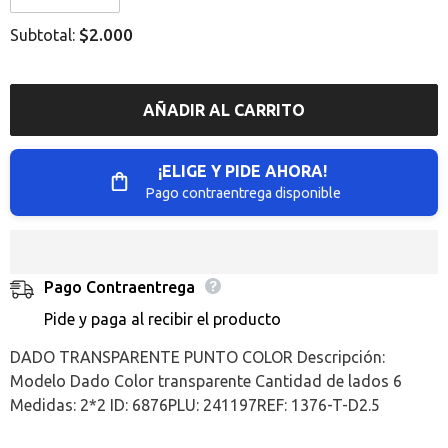
Error:
Error:
Missing
Missing
$2.000
Subtotal:
interpolation
interpolation
value
value
&quot;producto&quot;
&quot;producto&quot;
for
for
&quot;Reducir
&quot;Aumentar
AÑADIR AL CARRITO
la
la
cantidad
cantidad
de
de
{{
{{
¡ELIGE Y PIDE AHORA!
producto
producto
}}&quot;
}}&quot;
Pago contraentrega disponible
Pago Contraentrega
Pide y paga al recibir el producto
DADO TRANSPARENTE PUNTO COLOR Descripción:
Modelo Dado Color transparente Cantidad de lados 6
Medidas: 2*2 ID: 6876PLU: 241197REF: 1376-T-D2.5