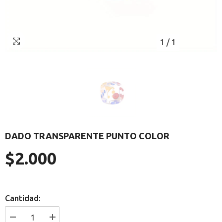
1
/
1
DADO TRANSPARENTE PUNTO COLOR
$2.000
Precio
regular
Cantidad:
I18n
I18n