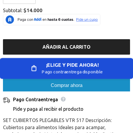
Error:
Error:
Missing
Missing
$14.000
Subtotal:
interpolation
interpolation
value
value
&quot;producto&quot;
&quot;producto&quot;
for
for
&quot;Reducir
&quot;Aumentar
la
la
cantidad
cantidad
de
de
AÑADIR AL CARRITO
{{
{{
producto
producto
}}&quot;
}}&quot;
¡ELIGE Y PIDE AHORA!
Pago contraentrega disponible
Comprar ahora
Pago Contraentrega
Pide y paga al recibir el producto
SET CUBIERTOS PLEGABLES VTR 517 Descripción:
Cubiertos para alimentos Ideales para acampar,