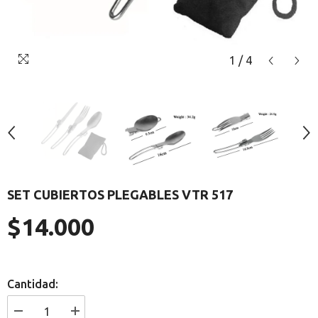
1
/
4
SET CUBIERTOS PLEGABLES VTR 517
$14.000
Precio
regular
Cantidad:
I18n
I18n