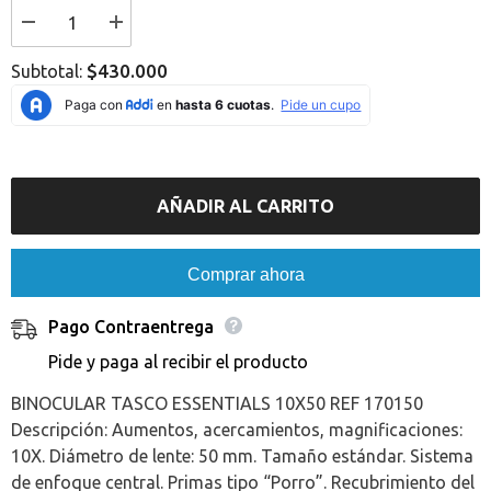
I18n
I18n
Error:
Error:
Missing
Missing
$430.000
Subtotal:
interpolation
interpolation
value
value
&quot;producto&quot;
&quot;producto&quot;
for
for
&quot;Reducir
&quot;Aumentar
la
la
cantidad
cantidad
de
de
AÑADIR AL CARRITO
{{
{{
producto
producto
}}&quot;
}}&quot;
Comprar ahora
Pago Contraentrega
Pide y paga al recibir el producto
BINOCULAR TASCO ESSENTIALS 10X50 REF 170150
Descripción: Aumentos, acercamientos, magnificaciones:
10X. Diámetro de lente: 50 mm. Tamaño estándar. Sistema
de enfoque central. Primas tipo “Porro”. Recubrimiento del