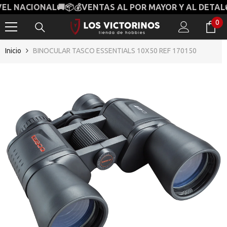
ACIONAL🚚📦💰
VENTAS AL POR MAYOR Y AL DETAL🚚💰
SALTAR AL CONTENIDO
0
0
it
Inicio
BINOCULAR TASCO ESSENTIALS 10X50 REF 170150