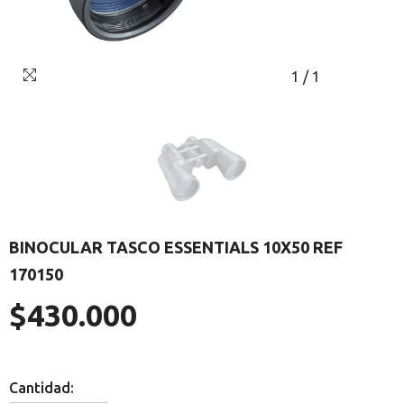
1
/
1
BINOCULAR TASCO ESSENTIALS 10X50 REF
170150
$430.000
Precio
regular
Cantidad: