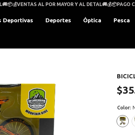
 POR MAYOR Y AL DETAL🚚💰📦PAGO CONTRAENTREGA A
 Deportivas
Deportes
Óptica
Pesca
BICIC
$35
Precio
regular
Color: