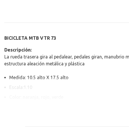
BICICLETA MTB VTR 73
Descripción:
La rueda trasera gira al pedalear, pedales giran, manubrio 
estructura aleación metálica y plástica
Medida: 10.5 alto X 17.5 alto
Escala:1.10
Color: naranja, rojo, verde
Tipo de vehículo: bicicleta
Material: hierro fundido
Marca: Bike Die-Cast