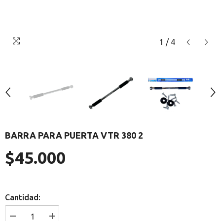
1
/
4
BARRA PARA PUERTA VTR 380 2
$45.000
Precio
regular
Cantidad:
I18n
I18n