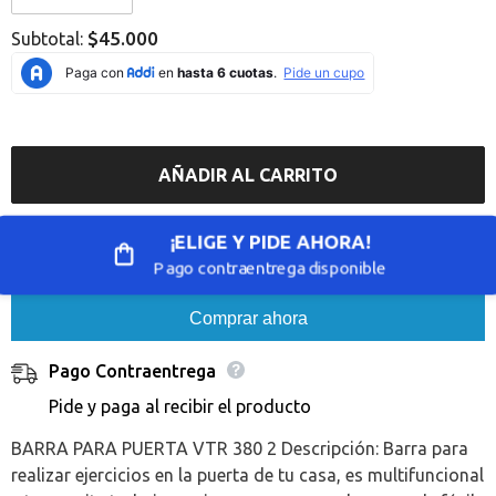
Error:
Error:
Missing
Missing
$45.000
Subtotal:
interpolation
interpolation
value
value
&quot;producto&quot;
&quot;producto&quot;
for
for
&quot;Reducir
&quot;Aumentar
la
la
cantidad
cantidad
de
de
AÑADIR AL CARRITO
{{
{{
producto
producto
}}&quot;
}}&quot;
¡ELIGE Y PIDE AHORA!
Pago contraentrega disponible
Comprar ahora
Pago Contraentrega
Pide y paga al recibir el producto
BARRA PARA PUERTA VTR 380 2 Descripción: Barra para
realizar ejercicios en la puerta de tu casa, es multifuncional