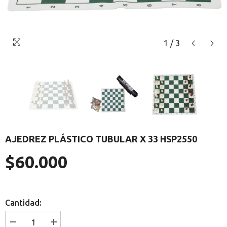
1
/
3
AJEDREZ PLÁSTICO TUBULAR X 33 HSP2550
$60.000
Precio
regular
Cantidad:
I18n
I18n