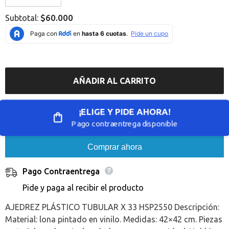
Error:
Error:
Missing
Missing
$60.000
Subtotal:
interpolation
interpolation
value
value
&quot;producto&quot;
&quot;producto&quot;
for
for
&quot;Reducir
&quot;Aumentar
la
la
cantidad
cantidad
de
de
AÑADIR AL CARRITO
{{
{{
producto
producto
}}&quot;
}}&quot;
¡ELIGE Y PIDE AHORA!
Pago contraentrega disponible
Comprar ahora
Pago Contraentrega
Pide y paga al recibir el producto
AJEDREZ PLÁSTICO TUBULAR X 33 HSP2550 Descripción:
Material: lona pintado en vinilo. Medidas: 42×42 cm. Piezas