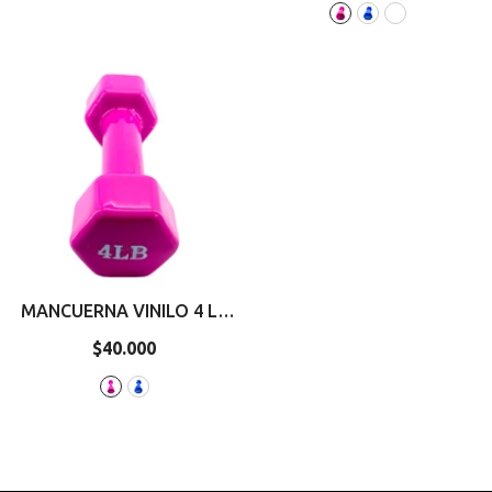
regular
regular
MANCUERNA VINILO 4 LB
VTR 55
- Rosado
$40.000
Precio
regular