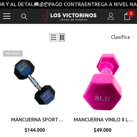
Y AL DETAL🚚💰📦PAGO CONTRAENTREGA A NIVEL NACI
SALTAR AL CONTENIDO
0
0
it
Clasificar
Vendido
MANCUERNA SPORT
MANCUERNA VINILO 8 LB
FITNESS 12 5 KG
VTR 57
- Azul
$144.000
Precio
$49.000
Precio
HEXAGONAL