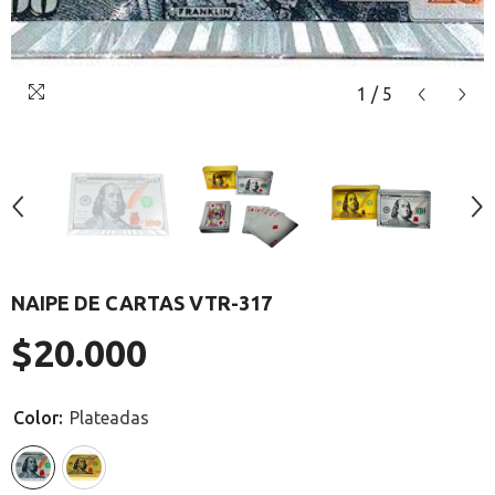
1
/
5
NAIPE DE CARTAS VTR-317
$20.000
Precio
regular
Color:
Plateadas